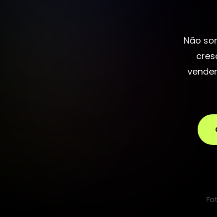
Não so
cres
vendem
Fa