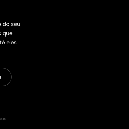
o
do seu
s que
é eles.
a
vas