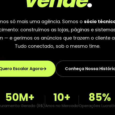
vende
.
mos só mais uma agência. Somos o
sócio técnic
cimento: construímos as lojas, páginas e sistema
 — e gerimos os anúncios que trazem o cliente at
Tudo conectado, sob o mesmo time.
Quero Escalar Agora
Conheça Nossa Históri
50M+
10+
85%
turamento Gerado (R$)
Anos no Mercado
Operações Lucrati