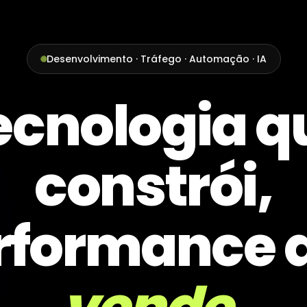
Desenvolvimento · Tráfego · Automação · IA
ecnologia q
constrói,
rformance 