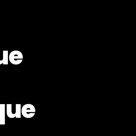
ue
que